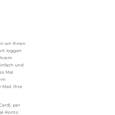
n wir Ihnen
ort loggen
 Ihrem
einfach und
es Mal
rem
Mail. Ihre
ard), per
al-Konto