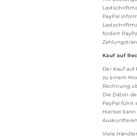
Lastschriftm
PayPal inform
Lastschriftm
fordert PayPa
Zahlungstran
Kauf auf Re
Der Kauf auf
zu einem Mon
Rechnung übe
Die Daten de
PayPal führt
Hierbei kann
Auskunfteie
Viele Händle