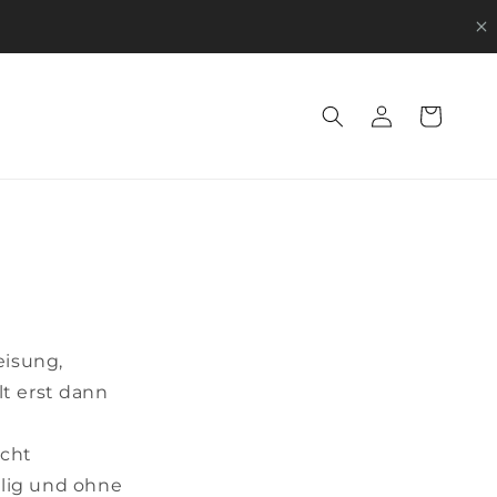
Einloggen
Warenkorb
eisung,
lt erst dann
icht
lig und ohne