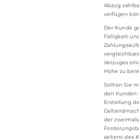
Abzug zahlbar
verfügen kö
Der Kunde ge
Fälligkeit u
Zahlungsaufs
vergleichbar
Verzuges sind
Höhe zu ber
Sollten Sie m
den Kunden 
Erstellung d
Geltendmachu
der zweimali
Forderungsbe
seitens des 