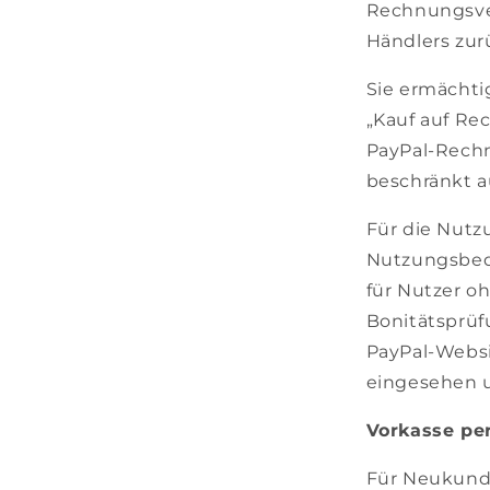
Rechnungsver
Händlers zur
Sie ermächt
„Kauf auf Re
PayPal-Rechn
beschränkt au
Für die Nutz
Nutzungsbed
für Nutzer o
Bonitätsprüf
PayPal-Webs
eingesehen 
Vorkasse pe
Für Neukunde