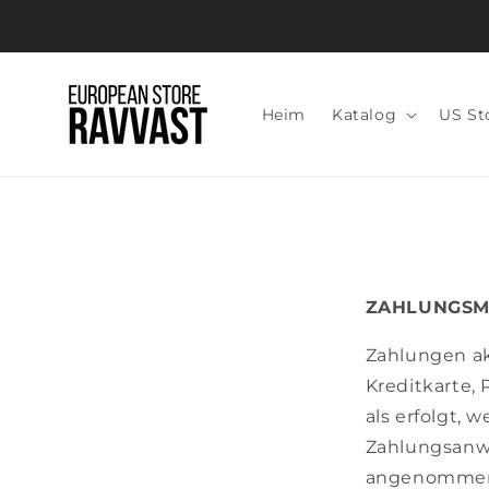
Direkt
zum
Inhalt
Heim
Katalog
US St
ZAHLUNGSM
Zahlungen ak
Kreditkarte, 
als erfolgt,
Zahlungsanw
angenommen. 