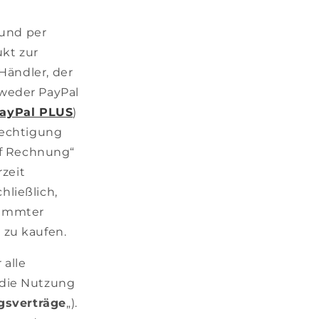
 und per
kt zur
 Händler, der
weder PayPal
PayPal PLUS
)
rechtigung
uf Rechnung“
zeit
hließlich,
timmter
zu kaufen.
alle
 die Nutzung
gsverträge
„).