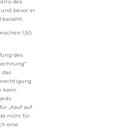
onto des
 und bevor er
 bezahlt.
wischen 1,50
üfung des
 Rechnung“
 das
erechtigung
 kann.
ards
ür „Kauf auf
e nicht für
ch eine