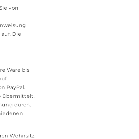
Sie von
anweisung
auf. Die
re Ware bis
auf
n PayPal.
 übermittelt.
hnung durch.
chiedenen
inen Wohnsitz