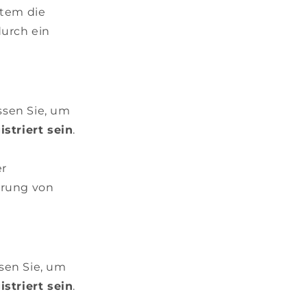
stem die
urch ein
sen Sie, um
istriert sein
.
er
erung von
sen Sie, um
istriert sein
.