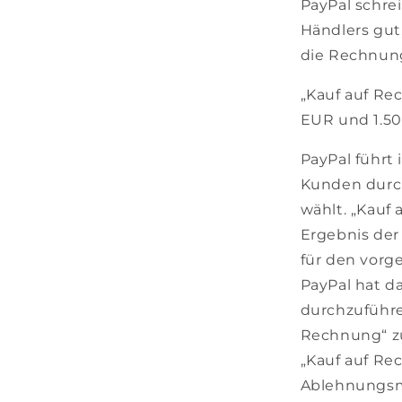
PayPal schre
Händlers gut
die Rechnung
„Kauf auf Re
EUR und 1.5
PayPal führt
Kunden dur
wählt. „Kauf
Ergebnis der
für den vor
PayPal hat d
durchzuführe
Rechnung“ zu
„Kauf auf Re
Ablehnungsme