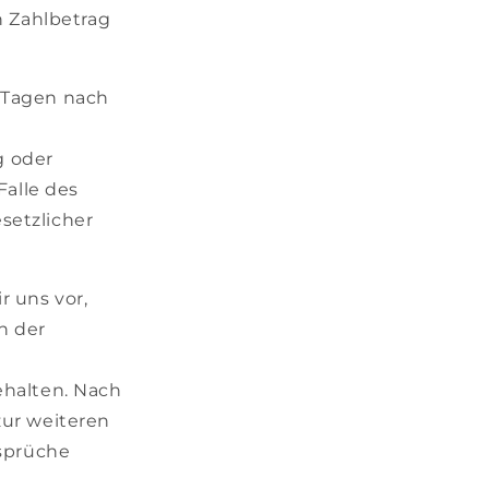
n Zahlbetrag
n Tagen nach
g oder
Falle des
setzlicher
r uns vor,
h der
halten. Nach
ur weiteren
sprüche