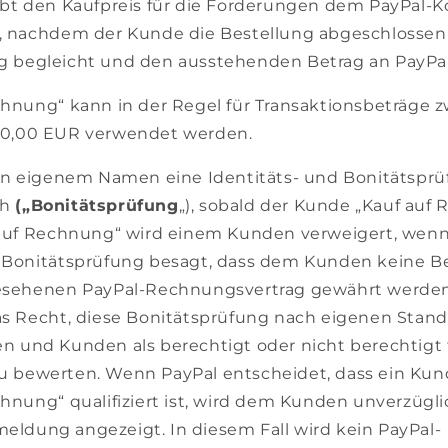
ibt den Kaufpreis für die Forderungen dem PayPal-K
, nachdem der Kunde die Bestellung abgeschlossen
 begleicht und den ausstehenden Betrag an PayPal
chnung“ kann in der Regel für Transaktionsbeträge z
00,00 EUR verwendet werden.
 in eigenem Namen eine Identitäts- und Bonitätspr
ch
(„Bonitätsprüfung
„), sobald der Kunde „Kauf auf
 auf Rechnung“ wird einem Kunden verweigert, wenn
 Bonitätsprüfung besagt, dass dem Kunden keine B
gesehenen PayPal-Rechnungsvertrag gewährt werden
as Recht, diese Bonitätsprüfung nach eigenen Stand
n und Kunden als berechtigt oder nicht berechtigt f
 bewerten. Wenn PayPal entscheidet, dass ein Kund
chnung“ qualifiziert ist, wird dem Kunden unverzügli
ldung angezeigt. In diesem Fall wird kein PayPal-