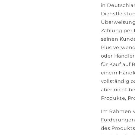
in Deutschla
Dienstleistu
Überweisung 
Zahlung per 
seinen Kund
Plus verwend
oder Händler
für Kauf auf
einem Händle
vollständig o
aber nicht b
Produkte, Pr
Im Rahmen vo
Forderungen
des Produkts