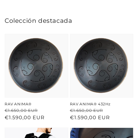
Colección destacada
RAV ANIMA®
RAV ANIMA® 432Hz
Precio
Precio
Precio
Precio
€1.650,00 EUR
€1.650,00 EUR
habitual
de
€1.590,00 EUR
habitual
de
€1.590,00 EUR
oferta
oferta