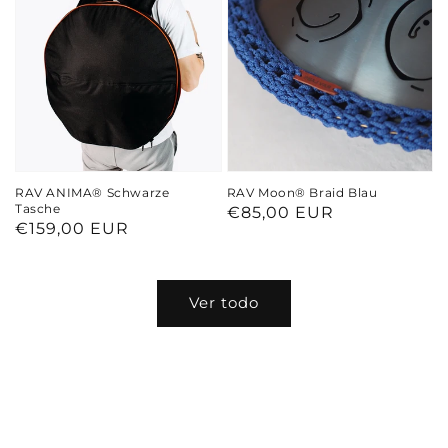
RAV ANIMA® Schwarze
RAV Moon® Braid Blau
Tasche
Precio
€85,00 EUR
Precio
€159,00 EUR
habitual
habitual
Ver todo